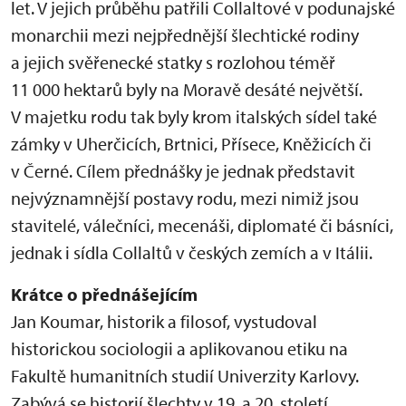
let. V jejich průběhu patřili Collaltové v podunajské
monarchii mezi nejpřednější šlechtické rodiny
a jejich svěřenecké statky s rozlohou téměř
11 000 hektarů byly na Moravě desáté největší.
V majetku rodu tak byly krom italských sídel také
zámky v Uherčicích, Brtnici, Přísece, Kněžicích či
v Černé. Cílem přednášky je jednak představit
nejvýznamnější postavy rodu, mezi nimiž jsou
stavitelé, válečníci, mecenáši, diplomaté či básníci,
jednak i sídla Collaltů v českých zemích a v Itálii.
Krátce o přednášejícím
Jan Koumar, historik a filosof, vystudoval
historickou sociologii a aplikovanou etiku na
Fakultě humanitních studií Univerzity Karlovy.
Zabývá se historií šlechty v 19. a 20. století