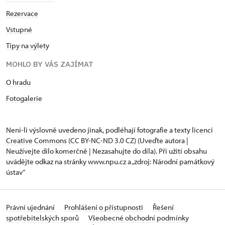
Rezervace
Vstupné
Tipy na výlety
MOHLO BY VÁS ZAJÍMAT
O hradu
Fotogalerie
Není-li výslovně uvedeno jinak, podléhají fotografie a texty
licenci
Creative Commons
(CC BY-NC-ND 3.0 CZ) (Uveďte autora |
Neužívejte dílo komerčně | Nezasahujte do díla). Při užití obsahu
uvádějte odkaz na stránky www.npu.cz a „zdroj: Národní památkový
ústav“
Právní ujednání
Prohlášení o přístupnosti
Řešení
spotřebitelských sporů
Všeobecné obchodní podmínky