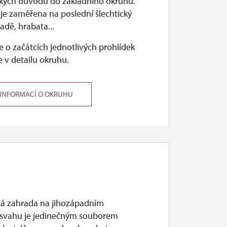
ckých důvodů do základního okruhu.
 je zaměřena na poslední šlechtický
adě, hrabata...
 o začátcích jednotlivých prohlídek
 v detailu okruhu.
 INFORMACÍ O OKRUHU
 zahrada na jihozápadním
svahu je jedinečným souborem