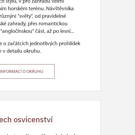
h stylů, v pro zahradu velmi
ním horském terénu. Návštěvníka
ůznýni "světy", od pravidelné
ské zahrady, přes romantickou
"angločínskou" část, až po lesní...
 o začátcích jednotlivých prohlídek
 v detailu okruhu.
 INFORMACÍ O OKRUHU
sech osvícenství