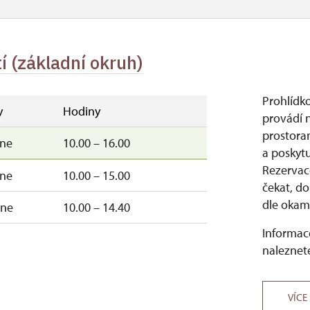
tí (základní okruh)
Prohlídko
y
Hodiny
provádí 
prostora
–ne
10.00 – 16.00
a poskytu
Rezervac
–ne
10.00 – 15.00
čekat, do
dle okamž
–ne
10.00 – 14.40
Informace
naleznete
VÍCE