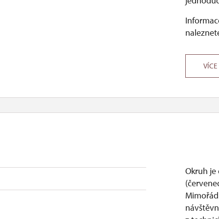
jednoduc
Informace
naleznete
VÍCE
Okruh je
(červenec
Mimořádn
návštěvní