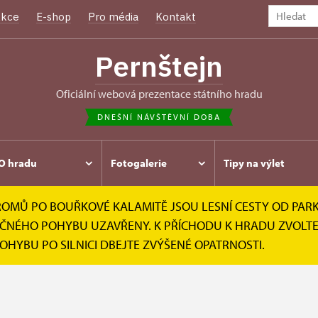
kce
E-shop
Pro média
Kontakt
Pernštejn
oficiální webová prezentace státního hradu
DNEŠNÍ NÁVŠTĚVNÍ DOBA
O hradu
Fotogalerie
Tipy na výlet
Ů PO BOUŘKOVÉ KALAMITĚ JSOU LESNÍ CESTY OD PARKOV
Návštěvní doba
PEČNÉHO POHYBU UZAVŘENY. K PŘÍCHODU K HRADU ZVOLTE
POHYBU PO SILNICI DBEJTE ZVÝŠENÉ OPATRNOSTI.