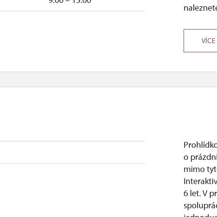
naleznete
VÍCE
Prohlídk
o prázdni
mimo tyt
Interakti
6 let. V 
spoluprác