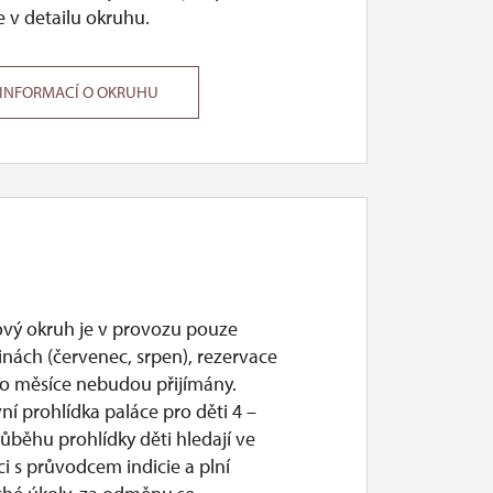
 v detailu okruhu.
 INFORMACÍ O OKRUHU
ový okruh je v provozu pouze
nách (červenec, srpen), rezervace
o měsíce nebudou přijímány.
vní prohlídka paláce pro děti 4 –
průběhu prohlídky děti hledají ve
i s průvodcem indicie a plní