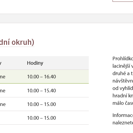
dní okruh)
Prohlídk
y
Hodiny
lacinější
druhé a t
–ne
10.00 – 16.40
návštěvn
od vyhlí
–ne
10.00 – 15.40
hradní k
málo času
–ne
10.00 – 15.00
Informace
10.00 – 15.00
naleznete