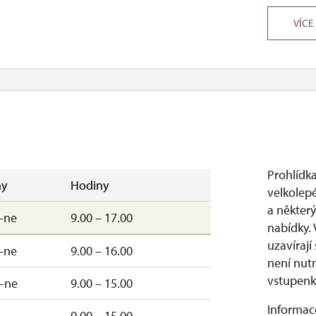
VÍCE
Prohlídka
y
Hodiny
velkolepé
a některý
–ne
9.00 – 17.00
nabídky. 
uzavíraj
–ne
9.00 – 16.00
není nutn
vstupenky
–ne
9.00 – 15.00
Informace
9.00 – 15.00