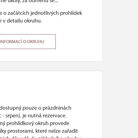
hé úkoly, za odměnu se...
 o začátcích jednotlivých prohlídek
 v detailu okruhu.
 INFORMACÍ O OKRUHU
 dostupný pouze o prázdninách
 - srpen), je nutná rezervace.
ý prohlídkový okruh provede
ky prostorami, které nelze zařadit