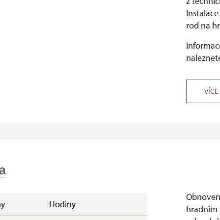
z techni
Instalace
rod na hr
Informace
naleznete
VÍCE
a
Obnovená
y
Hodiny
hradním 