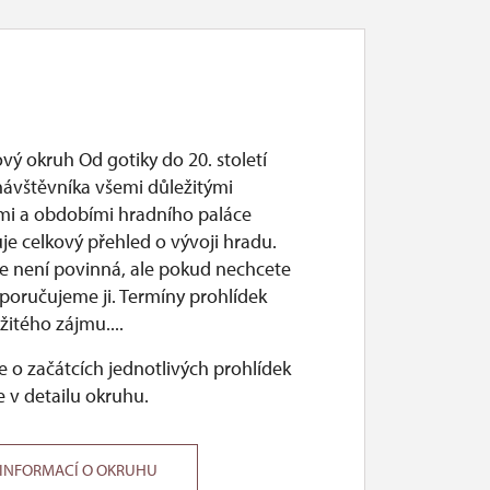
vý okruh Od gotiky do 20. století
návštěvníka všemi důležitými
mi a obdobími hradního paláce
je celkový přehled o vývoji hradu.
e není povinná, ale pokud nechcete
poručujeme ji. Termíny prohlídek
itého zájmu....
 o začátcích jednotlivých prohlídek
 v detailu okruhu.
 INFORMACÍ O OKRUHU