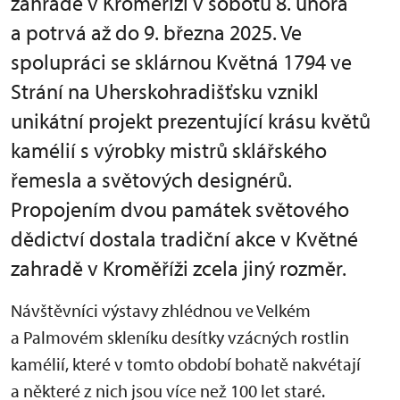
zahradě v Kroměříži v sobotu 8. února
a potrvá až do 9. března 2025. Ve
spolupráci se sklárnou Květná 1794 ve
Strání na Uherskohradišťsku vznikl
unikátní projekt prezentující krásu květů
kamélií s výrobky mistrů sklářského
řemesla a světových designérů.
Propojením dvou památek světového
dědictví dostala tradiční akce v Květné
zahradě v Kroměříži zcela jiný rozměr.
Návštěvníci výstavy zhlédnou ve Velkém
a Palmovém skleníku desítky vzácných rostlin
kamélií, které v tomto období bohatě nakvétají
a některé z nich jsou více než 100 let staré.