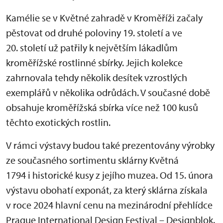
Kamélie se v Květné zahradě v Kroměříži začaly
pěstovat od druhé poloviny 19. století a ve
20. století už patřily k největším lákadlům
kroměřížské rostlinné sbírky. Jejich kolekce
zahrnovala tehdy několik desítek vzrostlých
exemplářů v několika odrůdách. V současné době
obsahuje kroměřížská sbírka více než 100 kusů
těchto exotických rostlin.
V rámci výstavy budou také prezentovány výrobky
ze současného sortimentu sklárny Květná
1794 i historické kusy z jejího muzea. Od 15. února
výstavu obohatí exponát, za který sklárna získala
v roce 2024 hlavní cenu na mezinárodní přehlídce
Prague International Design Festival – Designblok.