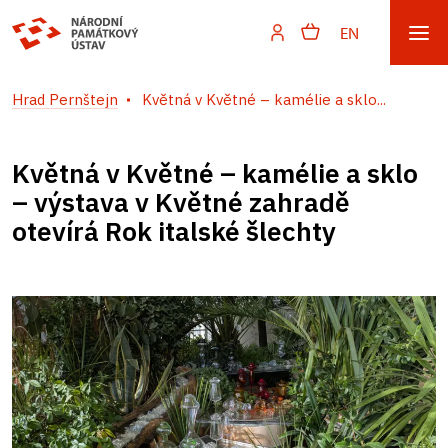
EN
Hrad Pernštejn
Květná v Květné – kamélie a sklo...
Květná v Květné – kamélie a sklo
– výstava v Květné zahradě
otevírá Rok italské šlechty