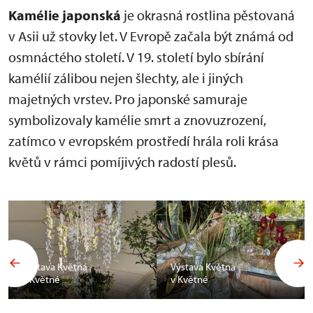
Kamélie japonská
je okrasná rostlina pěstovaná
v Asii už stovky let. V Evropě začala být známá od
osmnáctého století. V 19. století bylo sbírání
kamélií zálibou nejen šlechty, ale i jiných
majetných vrstev. Pro japonské samuraje
symbolizovaly kamélie smrt a znovuzrození,
zatímco v evropském prostředí hrála roli krása
květů v rámci pomíjivých radostí plesů.
Výstava Květná
Výstava Květná
v Květné
v Květné