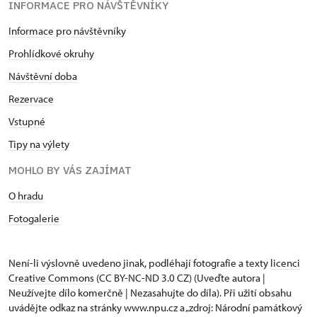
INFORMACE PRO NÁVŠTĚVNÍKY
Informace pro návštěvníky
Prohlídkové okruhy
Návštěvní doba
Rezervace
Vstupné
Tipy na výlety
MOHLO BY VÁS ZAJÍMAT
O hradu
Fotogalerie
Není-li výslovně uvedeno jinak, podléhají fotografie a texty
licenci
Creative Commons
(CC BY-NC-ND 3.0 CZ) (Uveďte autora |
Neužívejte dílo komerčně | Nezasahujte do díla). Při užití obsahu
uvádějte odkaz na stránky www.npu.cz a „zdroj: Národní památkový