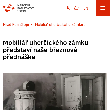
EN
Hrad Pernštejn
Mobiliář uherčického zámku...
Mobiliář uherčického zámku
představí naše březnová
přednáška