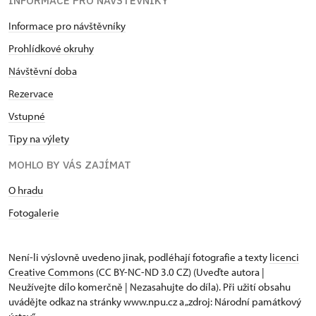
INFORMACE PRO NÁVŠTĚVNÍKY
Informace pro návštěvníky
Prohlídkové okruhy
Návštěvní doba
Rezervace
Vstupné
Tipy na výlety
MOHLO BY VÁS ZAJÍMAT
O hradu
Fotogalerie
Není-li výslovně uvedeno jinak, podléhají fotografie a texty
licenci
Creative Commons
(CC BY-NC-ND 3.0 CZ) (Uveďte autora |
Neužívejte dílo komerčně | Nezasahujte do díla). Při užití obsahu
uvádějte odkaz na stránky www.npu.cz a „zdroj: Národní památkový