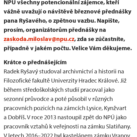
NPÚ všechny potencionální zájemce, kteří
vážně uvažují o návštěvě březnové přednášky
pana Ryšavého, o zpětnou vazbu. Napište,
prosím, organizátorům přednášky na
zaskoda.miloslav@npu.cz
, zda se zúčastníte,
případně v jakém počtu. Velice Vám děkujeme.
Krátce o přednášejícím
Radek Ryšavý studoval archivnictví a historii na
Filozofické fakultě Univerzity Hradec Králové. Již
během středoškolských studií pracoval jako
sezonní průvodce a poté působil v různých
pracovních pozicích na zámcích Lysice, Kynžvart
a Dobříš. V roce 2013 nastoupil zpět do NPÚ jako
pracovník vztahů k veřejnosti na zámku Slatiňany.
V letech 2016–2022 byl kastelánem zámku Vranov