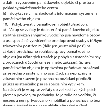
a dalším vybavením památkového objektu či prostoru
pokladny/návštěvnického centra.
h) dotýkat se či manipulovat s informačním systémem
památkového objektu.
10. Pohyb zvířat v památkovém objektu/nádvoří:
a) Vstup se zvířaty je do interiérů památkového objektu
striktně zakázán s výjimkou vodicího psa nevidomé osoby
a psa speciálně vycvičeného pro doprovod osoby s těžkým
zdravotním postižením (dále jen „asistenční pes“) na
základě předchozího souhlasu správy památkového
objektu (na některých trasách je pohyb s asistenčními psy
z provozních důvodů omezen nebo zakázán). Správa
památkového objektu je oprávněna požadovat prokázání,
že se jedná o asistenčního psa. Osoba s nepříznivým
zdravotním stavem je povinna na požádání předložit
průkaz asistenčního psa se speciálním výcvikem.
Na nádvoří je vstup se zvířaty do velikosti velkých psích
plemen povolen, za podmínky, že je zvíře na vodítku, či
neseno a není přivazováno k mobiliáři a ponecháváno bez
dozoru. Majitel je povinen uklidit případné zvířecí