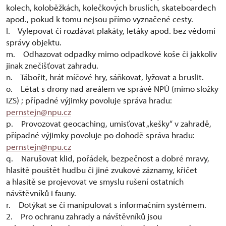
kolech, koloběžkách, kolečkových bruslích, skateboardech
apod., pokud k tomu nejsou přímo vyznačené cesty.
l. Vylepovat či rozdávat plakáty, letáky apod. bez vědomí
správy objektu.
m. Odhazovat odpadky mimo odpadkové koše či jakkoliv
jinak znečišťovat zahradu.
n. Tábořit, hrát míčové hry, sáňkovat, lyžovat a bruslit.
o. Létat s drony nad areálem ve správě NPÚ (mimo složky
IZS) ; případné výjimky povoluje správa hradu:
pernstejn@npu.cz
p. Provozovat geocaching, umisťovat „kešky“ v zahradě,
případné výjimky povoluje po dohodě správa hradu:
pernstejn@npu.cz
q. Narušovat klid, pořádek, bezpečnost a dobré mravy,
hlasitě pouštět hudbu či jiné zvukové záznamy, křičet
a hlasitě se projevovat ve smyslu rušení ostatních
návštěvníků i fauny.
r. Dotýkat se či manipulovat s informačním systémem.
2. Pro ochranu zahrady a návštěvníků jsou