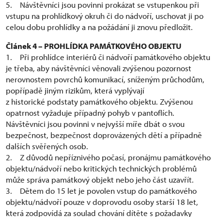
5. Návštěvníci jsou povinni prokázat se vstupenkou při
vstupu na prohlídkový okruh či do nádvoří, uschovat ji po
celou dobu prohlídky a na požádání ji znovu předložit.
Článek 4 – PROHLÍDKA PAMÁTKOVÉHO OBJEKTU
1. Při prohlídce interiérů či nádvoří památkového objektu
je třeba, aby návštěvníci věnovali zvýšenou pozornost
nerovnostem povrchů komunikací, sníženým průchodům,
popřípadě jiným rizikům, která vyplývají
z historické podstaty památkového objektu. Zvýšenou
opatrnost vyžaduje případný pohyb v pantoflích.
Návštěvníci jsou povinni v nejvyšší míře dbát o svou
bezpečnost, bezpečnost doprovázených dětí a případně
dalších svěřených osob.
2. Z důvodů nepříznivého počasí, pronájmu památkového
objektu/nádvoří nebo kritických technických problémů
může správa památkový objekt nebo jeho část uzavřít.
3. Dětem do 15 let je povolen vstup do památkového
objektu/nádvoří pouze v doprovodu osoby starší 18 let,
která zodpovídá za soulad chování dítěte s požadavky