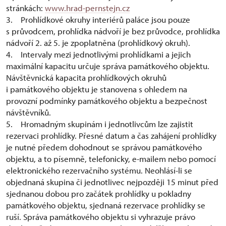
stránkách:
www.hrad-pernstejn.cz
3. Prohlídkové okruhy interiérů paláce jsou pouze
s průvodcem, prohlídka nádvoří je bez průvodce, prohlídka
nádvoří 2. až 5. je zpoplatněna (prohlídkový okruh).
4. Intervaly mezi jednotlivými prohlídkami a jejich
maximální kapacitu určuje správa památkového objektu.
Návštěvnická kapacita prohlídkových okruhů
i památkového objektu je stanovena s ohledem na
provozní podmínky památkového objektu a bezpečnost
návštěvníků.
5. Hromadným skupinám i jednotlivcům lze zajistit
rezervaci prohlídky. Přesné datum a čas zahájení prohlídky
je nutné předem dohodnout se správou památkového
objektu, a to písemně, telefonicky, e-mailem nebo pomocí
elektronického rezervačního systému. Neohlásí-li se
objednaná skupina či jednotlivec nejpozději 15 minut před
sjednanou dobou pro začátek prohlídky u pokladny
památkového objektu, sjednaná rezervace prohlídky se
ruší. Správa památkového objektu si vyhrazuje právo