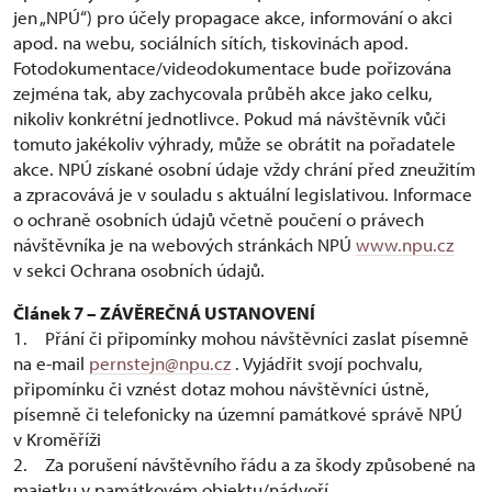
jen „NPÚ“) pro účely propagace akce, informování o akci
apod. na webu, sociálních sítích, tiskovinách apod.
Fotodokumentace/videodokumentace bude pořizována
zejména tak, aby zachycovala průběh akce jako celku,
nikoliv konkrétní jednotlivce. Pokud má návštěvník vůči
tomuto jakékoliv výhrady, může se obrátit na pořadatele
akce. NPÚ získané osobní údaje vždy chrání před zneužitím
a zpracovává je v souladu s aktuální legislativou. Informace
o ochraně osobních údajů včetně poučení o právech
návštěvníka je na webových stránkách NPÚ
www.npu.cz
v sekci Ochrana osobních údajů.
Článek 7 – ZÁVĚREČNÁ USTANOVENÍ
1. Přání či připomínky mohou návštěvníci zaslat písemně
na e-mail
pernstejn@npu.cz
. Vyjádřit svojí pochvalu,
připomínku či vznést dotaz mohou návštěvníci ústně,
písemně či telefonicky na územní památkové správě NPÚ
v Kroměříži
2. Za porušení návštěvního řádu a za škody způsobené na
majetku v památkovém objektu/nádvoří