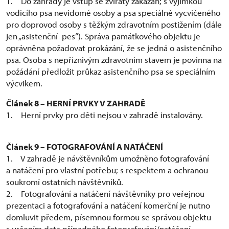
1. Do zahrady je vstup se zvířaty zakázán; s výjimkou
vodicího psa nevidomé osoby a psa speciálně vycvičeného
pro doprovod osoby s těžkým zdravotním postižením (dále
jen „asistenční pes“). Správa památkového objektu je
oprávněna požadovat prokázání, že se jedná o asistenčního
psa. Osoba s nepříznivým zdravotním stavem je povinna na
požádání předložit průkaz asistenčního psa se speciálním
výcvikem.
Článek 8 – HERNÍ PRVKY V ZAHRADĚ
1. Herní prvky pro děti nejsou v zahradě instalovány.
Článek 9 – FOTOGRAFOVÁNÍ A NATÁČENÍ
1. V zahradě je návštěvníkům umožněno fotografování
a natáčení pro vlastní potřebu; s respektem a ochranou
soukromí ostatních návštěvníků.
2. Fotografování a natáčení návštěvníky pro veřejnou
prezentaci a fotografování a natáčení komerční je nutno
domluvit předem, písemnou formou se správou objektu
s určením data případného fotografování/natáčení