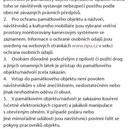
toho se návštěvník vystavuje nebezpečí postihu podle
obecně závazných právních předpisů.
2. Pro ochranu památkového objektu a nádvoří,
návštěvníků a kulturního mobiliáře jsou vybrané vnitřní
prostory monitorovány kamerovým systémem se
záznamem. Informace o ochraně osobních údajů jsou
uvedeny na webových stránkách
www.npu.cz
v sekci
ochrana osobních údajů.
3. Osobám důvodně podezřelým z opilosti či požití drog
a jiných omamných látek je přístup do památkového
objektu/nádvoří zcela zakázán.
4. Vstup do památkového objektu není povolen
návštěvníkům v silně znečištěném, nedostatečném nebo
jinak nevhodném oděvu či obuvi.
5. V památkovém objektu/nádvoří je zakázáno kouření
(včetně elektronických cigaret) a jakákoli manipulace
s otevřeným ohněm. V případě požáru nebo
jiné mimořádné události jsou návštěvníci povinni řídit se
pokyny pracovníků objektu.