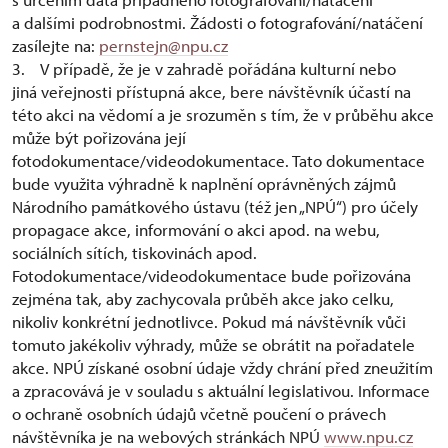
a dalšími podrobnostmi. Žádosti o fotografování/natáčení
zasílejte na:
pernstejn@npu.cz
3. V případě, že je v zahradě pořádána kulturní nebo
jiná veřejnosti přístupná akce, bere návštěvník účastí na
této akci na vědomí a je srozuměn s tím, že v průběhu akce
může být pořizována její
fotodokumentace/videodokumentace. Tato dokumentace
bude využita výhradně k naplnění oprávněných zájmů
Národního památkového ústavu (též jen „NPÚ“) pro účely
propagace akce, informování o akci apod. na webu,
sociálních sítích, tiskovinách apod.
Fotodokumentace/videodokumentace bude pořizována
zejména tak, aby zachycovala průběh akce jako celku,
nikoliv konkrétní jednotlivce. Pokud má návštěvník vůči
tomuto jakékoliv výhrady, může se obrátit na pořadatele
akce. NPÚ získané osobní údaje vždy chrání před zneužitím
a zpracovává je v souladu s aktuální legislativou. Informace
o ochraně osobních údajů včetně poučení o právech
návštěvníka je na webových stránkách NPÚ
www.npu.cz