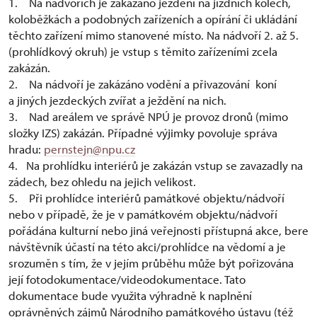
1. Na nádvořích je zakázáno ježdění na jízdních kolech,
koloběžkách a podobných zařízeních a opírání či ukládání
těchto zařízení mimo stanovené místo. Na nádvoří 2. až 5.
(prohlídkový okruh) je vstup s těmito zařízeními zcela
zakázán.
2. Na nádvoří je zakázáno vodění a přivazování koní
a jiných jezdeckých zvířat a ježdění na nich.
3. Nad areálem ve správě NPÚ je provoz dronů (mimo
složky IZS) zakázán. Případné výjimky povoluje správa
hradu:
pernstejn@npu.cz
4. Na prohlídku interiérů je zakázán vstup se zavazadly na
zádech, bez ohledu na jejich velikost.
5. Při prohlídce interiérů památkové objektu/nádvoří
nebo v případě, že je v památkovém objektu/nádvoří
pořádána kulturní nebo jiná veřejnosti přístupná akce, bere
návštěvník účastí na této akci/prohlídce na vědomí a je
srozuměn s tím, že v jejím průběhu může být pořizována
její fotodokumentace/videodokumentace. Tato
dokumentace bude využita výhradně k naplnění
oprávněných zájmů Národního památkového ústavu (též