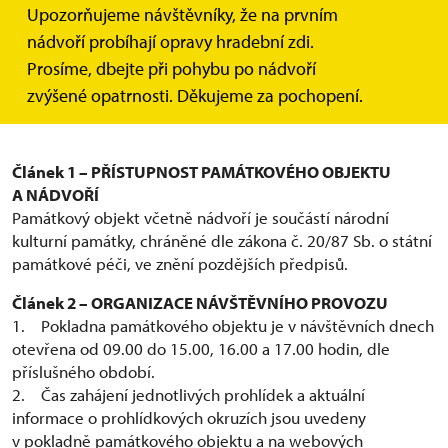
Národní památkový ústav
Upozorňujeme návštěvníky, že na prvním
ÚZEMNÍ PAMÁTKOVÁ SPRÁVA V KROMĚŘÍŽI
nádvoří probíhají opravy hradební zdi.
NÁVŠTĚVNÍ ŘÁD PAMÁTKOVÉHO OBJEKTU A NÁDVOŘÍ
Prosíme, dbejte při pohybu po nádvoří
STÁTNÍHO HRADU PERNŠTEJNA
zvýšené opatrnosti. Děkujeme za pochopení.
(dále jen „památkový objekt“)
Článek 1 – PŘÍSTUPNOST PAMÁTKOVÉHO OBJEKTU
A NÁDVOŘÍ
Památkový objekt včetně nádvoří je součástí národní
kulturní památky, chráněné dle zákona č. 20/87 Sb. o státní
památkové péči, ve znění pozdějších předpisů.
Článek 2 – ORGANIZACE NÁVŠTĚVNÍHO PROVOZU
1. Pokladna památkového objektu je v návštěvních dnech
otevřena od 09.00 do 15.00, 16.00 a 17.00 hodin, dle
příslušného období.
2. Čas zahájení jednotlivých prohlídek a aktuální
informace o prohlídkových okruzích jsou uvedeny
v pokladně památkového objektu a na webových