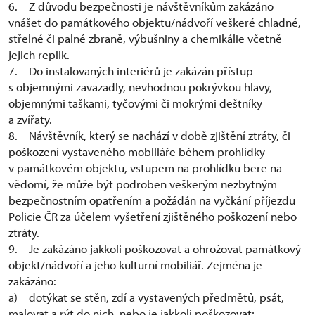
6. Z důvodu bezpečnosti je návštěvníkům zakázáno
vnášet do památkového objektu/nádvoří veškeré chladné,
střelné či palné zbraně, výbušniny a chemikálie včetně
jejich replik.
7. Do instalovaných interiérů je zakázán přístup
s objemnými zavazadly, nevhodnou pokrývkou hlavy,
objemnými taškami, tyčovými či mokrými deštníky
a zvířaty.
8. Návštěvník, který se nachází v době zjištění ztráty, či
poškození vystaveného mobiliáře během prohlídky
v památkovém objektu, vstupem na prohlídku bere na
vědomí, že může být podroben veškerým nezbytným
bezpečnostním opatřením a požádán na vyčkání příjezdu
Policie ČR za účelem vyšetření zjištěného poškození nebo
ztráty.
9. Je zakázáno jakkoli poškozovat a ohrožovat památkový
objekt/nádvoří a jeho kulturní mobiliář. Zejména je
zakázáno:
a) dotýkat se stěn, zdí a vystavených předmětů, psát,
malovat a rýt do nich, nebo je jakkoli poškozovat;