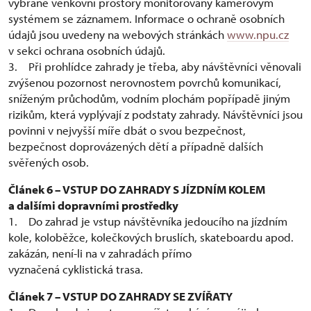
vybrané venkovní prostory monitorovány kamerovým
systémem se záznamem. Informace o ochraně osobních
údajů jsou uvedeny na webových stránkách
www.npu.cz
v sekci ochrana osobních údajů.
3. Při prohlídce zahrady je třeba, aby návštěvníci věnovali
zvýšenou pozornost nerovnostem povrchů komunikací,
sníženým průchodům, vodním plochám popřípadě jiným
rizikům, která vyplývají z podstaty zahrady. Návštěvníci jsou
povinni v nejvyšší míře dbát o svou bezpečnost,
bezpečnost doprovázených dětí a případně dalších
svěřených osob.
Článek 6 – VSTUP DO ZAHRADY S JÍZDNÍM KOLEM
a dalšími dopravními prostředky
1. Do zahrad je vstup návštěvníka jedoucího na jízdním
kole, koloběžce, kolečkových bruslích, skateboardu apod.
zakázán, není-li na v zahradách přímo
vyznačená cyklistická trasa.
Článek 7 – VSTUP DO ZAHRADY SE ZVÍŘATY