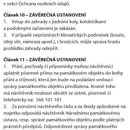
v sekci Ochrana osobních údajů.
Článek 10 – ZÁVĚREČNÁ USTANOVENÍ
1. Vstup do zahrady s jízdními koly, koloběžkami
a podobnými zařízeními je zakázán.
2. V případě nepříznivých klimatických podmínek (bouře,
silný vítr, námraza apod.), i hrozících, může správa hradu
prohlídku zahrady odepřít.
Článek 11 – ZÁVĚREČNÁ USTANOVENÍ
1. Přání, pochvaly či připomínky mohou návštěvníci
uplatnit písemně přímo na památkovém objektu do knihy
přání a stížností, která jim bude na požádání vedoucí
správy památkového objektu předložena. Kromě toho
má návštěvník možnost obrátit se ústně, písemně či
telefonicky na: 566 101 101
2. Za porušení návštěvního řádu a za škody způsobené na
majetku odpovídá návštěvník Národnímu památkovému
ústavu, resp. správě památkového objektu podle platných
právních předpisů. Odpovědnost správy památkového