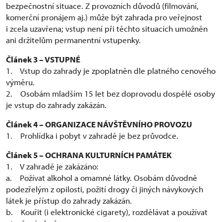
bezpečnostní situace. Z provozních důvodů (filmování,
komerční pronájem aj.) může být zahrada pro veřejnost
i zcela uzavřena; vstup není při těchto situacích umožněn
ani držitelům permanentní vstupenky.
Článek 3 – VSTUPNÉ
1. Vstup do zahrady je zpoplatněn dle platného cenového
výměru.
2. Osobám mladším 15 let bez doprovodu dospělé osoby
je vstup do zahrady zakázán.
Článek 4 – ORGANIZACE NÁVŠTĚVNÍHO PROVOZU
1. Prohlídka i pobyt v zahradě je bez průvodce.
Článek 5 – OCHRANA KULTURNÍCH PAMÁTEK
1. V zahradě je zakázáno:
a. Požívat alkohol a omamné látky. Osobám důvodně
podezřelým z opilosti, požití drogy či jiných návykových
látek je přístup do zahrady zakázán.
b. Kouřit (i elektronické cigarety), rozdělávat a používat