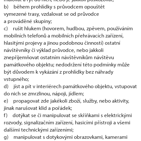
b) během prohlídky s průvodcem opouštět
vymezené trasy, vzdalovat se od průvodce
a prováděné skupiny;
c) rušit hlukem (hovorem, hudbou, zpěvem, používáním
mobilních telefonů a mobilních přehrávacích zařízení,
hlasitými projevy a jinou podobnou činností) ostatní
návštěvníky či výklad průvodce, nebo jakkoli
znepříjemňovat ostatním návštěvníkům návštěvu
památkového objektu; nedodržení této podmínky může
být důvodem k vykázání z prohlídky bez náhrady
vstupného;
d) jíst a pít v interiérech památkového objektu, vstupovat
do nich se zmrzlinou, nápoji, jídlem;
e) propagovat zde jakékoli zboží, služby, nebo aktivity,
jinak narušovat klid a pořádek;
f) dotýkat se či manipulovat se skříňkami s elektrickými
rozvody, signalizačním zařízení, hasicími přístroji a všemi
dalšími technickými zařízeními;
g) manipulovat s dotykovými obrazovkami, kamerami