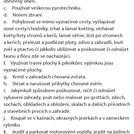
otevřený oheň.
c. Používat veškerou pyrotechniku.
d. Nošení zbraní.
e. Pohybovat se mimo vyznačené cesty, vyšlapávat
nové cesty/chodníky, trhat a lámat květiny, otrhávat
květy/listy stromů a keřů, lámat větve, lézt po stromech
a keřích, přelézat a podlézat ploty, zdivo a zábradlí, lovit
zvěř a ptactvo či jakkoliv ubližovat a poškozovat či odnášet
faunu a flóru zde se nacházející.
f. Využívat travní plochy k piknikům; výjimkou jsou
vyznačené plochy.
g. Krmit v zahradách chovaná zvířata.
h. Slézat a narušovat příbytky chované zvěře.
i. Jakýmkoli způsobem poškozovat, ničit či odnášet
vybavení zahrady, psát nebo malovat po grottách, zdech,
sochách, obkladech a obložení, skalách a dalších přírodních
a stavebních prvcích v zahradě.
j. Koupat se v kašnách, okrasných jezírkách a v zámeckém
rybníku.
k. Jezdit a parkovat motorovými vozidly, jezdit na jízdních