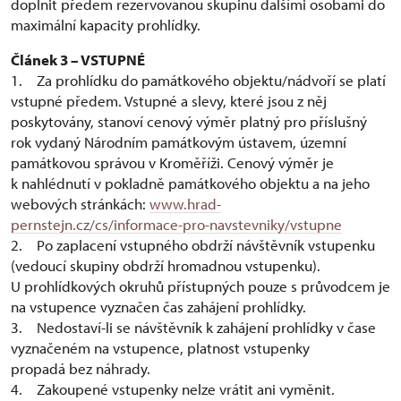
doplnit předem rezervovanou skupinu dalšími osobami do
maximální kapacity prohlídky.
Článek 3 – VSTUPNÉ
1. Za prohlídku do památkového objektu/nádvoří se platí
vstupné předem. Vstupné a slevy, které jsou z něj
poskytovány, stanoví cenový výměr platný pro příslušný
rok vydaný Národním památkovým ústavem, územní
památkovou správou v Kroměříži. Cenový výměr je
k nahlédnutí v pokladně památkového objektu a na jeho
webových stránkách:
www.hrad-
pernstejn.cz/cs/informace-pro-navstevniky/vstupne
2. Po zaplacení vstupného obdrží návštěvník vstupenku
(vedoucí skupiny obdrží hromadnou vstupenku).
U prohlídkových okruhů přístupných pouze s průvodcem je
na vstupence vyznačen čas zahájení prohlídky.
3. Nedostaví-li se návštěvník k zahájení prohlídky v čase
vyznačeném na vstupence, platnost vstupenky
propadá bez náhrady.
4. Zakoupené vstupenky nelze vrátit ani vyměnit.