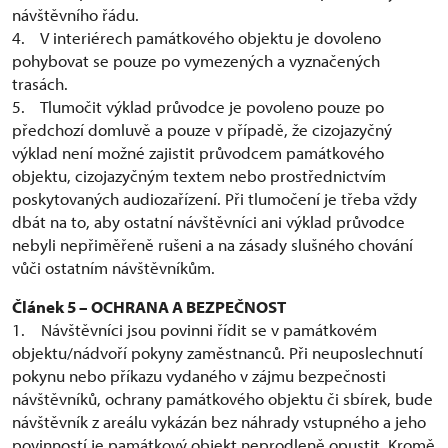
návštěvního řádu.
4. V interiérech památkového objektu je dovoleno
pohybovat se pouze po vymezených a vyznačených
trasách.
5. Tlumočit výklad průvodce je povoleno pouze po
předchozí domluvě a pouze v případě, že cizojazyčný
výklad není možné zajistit průvodcem památkového
objektu, cizojazyčným textem nebo prostřednictvím
poskytovaných audiozařízení. Při tlumočení je třeba vždy
dbát na to, aby ostatní návštěvníci ani výklad průvodce
nebyli nepřiměřeně rušeni a na zásady slušného chování
vůči ostatním návštěvníkům.
Článek 5 – OCHRANA A BEZPEČNOST
1. Návštěvníci jsou povinni řídit se v památkovém
objektu/nádvoří pokyny zaměstnanců. Při neuposlechnutí
pokynu nebo příkazu vydaného v zájmu bezpečnosti
návštěvníků, ochrany památkového objektu či sbírek, bude
návštěvník z areálu vykázán bez náhrady vstupného a jeho
povinností je památkový objekt neprodleně opustit. Kromě