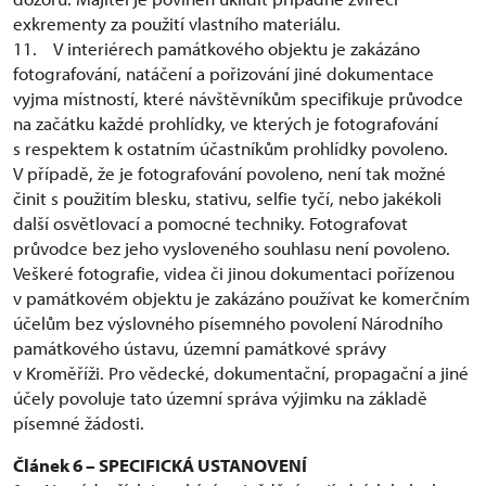
exkrementy za použití vlastního materiálu.
11. V interiérech památkového objektu je zakázáno
fotografování, natáčení a pořizování jiné dokumentace
vyjma místností, které návštěvníkům specifikuje průvodce
na začátku každé prohlídky, ve kterých je fotografování
s respektem k ostatním účastníkům prohlídky povoleno.
V případě, že je fotografování povoleno, není tak možné
činit s použitím blesku, stativu, selfie tyčí, nebo jakékoli
další osvětlovací a pomocné techniky. Fotografovat
průvodce bez jeho vysloveného souhlasu není povoleno.
Veškeré fotografie, videa či jinou dokumentaci pořízenou
v památkovém objektu je zakázáno používat ke komerčním
účelům bez výslovného písemného povolení Národního
památkového ústavu, územní památkové správy
v Kroměříži. Pro vědecké, dokumentační, propagační a jiné
účely povoluje tato územní správa výjimku na základě
písemné žádosti.
Článek 6 – SPECIFICKÁ USTANOVENÍ