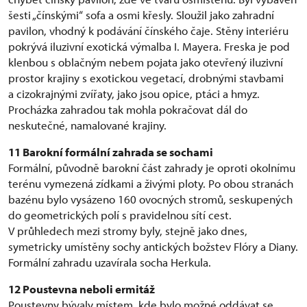
šesti „čínskými“ sofa a osmi křesly. Sloužil jako zahradní
pavilon, vhodný k podávání čínského čaje. Stěny interiéru
pokrývá iluzivní exotická výmalba I. Mayera. Freska je pod
klenbou s oblačným nebem pojata jako otevřený iluzivní
prostor krajiny s exotickou vegetací, drobnými stavbami
a cizokrajnými zvířaty, jako jsou opice, ptáci a hmyz.
Procházka zahradou tak mohla pokračovat dál do
neskutečné, namalované krajiny.
11
Barokní formální zahrada se sochami
Formální, původně barokní část zahrady je oproti okolnímu
terénu vymezená zídkami a živými ploty. Po obou stranách
bazénu bylo vysázeno 160 ovocných stromů, seskupených
do geometrických polí s pravidelnou sítí cest.
V průhledech mezi stromy byly, stejně jako dnes,
symetricky umístěny sochy antických božstev Flóry a Diany.
Formální zahradu uzavírala socha Herkula.
12
Poustevna neboli ermitáž
Poustevny bývaly místem, kde bylo možné oddávat se