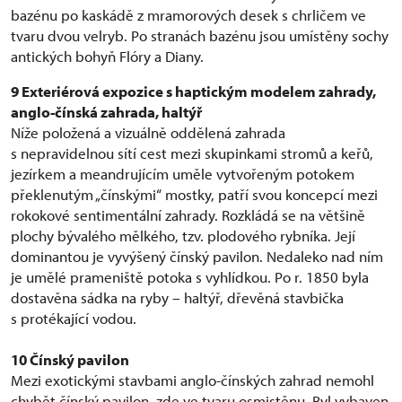
bazénu po kaskádě z mramorových desek s chrličem ve
tvaru dvou velryb. Po stranách bazénu jsou umístěny sochy
antických bohyň Flóry a Diany.
9 Exteriérová expozice s haptickým modelem zahrady,
anglo-čínská zahrada, haltýř
Níže položená a vizuálně oddělená zahrada
s nepravidelnou sítí cest mezi skupinkami stromů a keřů,
jezírkem a meandrujícím uměle vytvořeným potokem
překlenutým „čínskými“ mostky, patří svou koncepcí mezi
rokokové sentimentální zahrady. Rozkládá se na většině
plochy bývalého mělkého, tzv. plodového rybníka. Její
dominantou je vyvýšený čínský pavilon. Nedaleko nad ním
je umělé prameniště potoka s vyhlídkou. Po r. 1850 byla
dostavěna sádka na ryby – haltýř, dřevěná stavbička
s protékající vodou.
10
Čínský pavilon
Mezi exotickými stavbami anglo-čínských zahrad nemohl
chybět čínský pavilon, zde ve tvaru osmistěnu. Byl vybaven