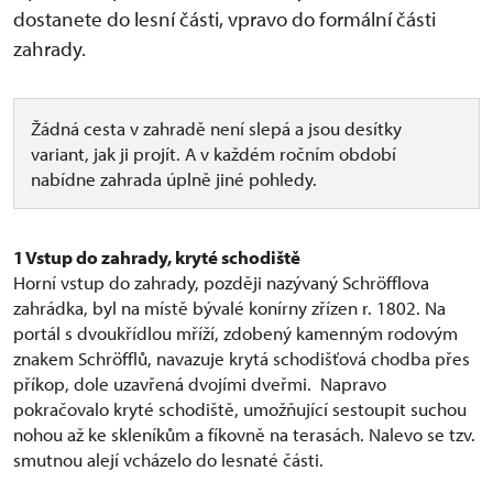
dostanete do lesní části, vpravo do formální části
zahrady.
Žádná cesta v zahradě není slepá a jsou desítky
variant, jak ji projít. A v každém ročním období
nabídne zahrada úplně jiné pohledy.
1
Vstup do zahrady, kryté schodiště
Horní vstup do zahrady, později nazývaný Schröfflova
zahrádka, byl na místě bývalé konírny zřízen r. 1802. Na
portál s dvoukřídlou mříží, zdobený kamenným rodovým
znakem Schröfflů, navazuje krytá schodišťová chodba přes
příkop, dole uzavřená dvojími dveřmi. Napravo
pokračovalo kryté schodiště, umožňující sestoupit suchou
nohou až ke skleníkům a fíkovně na terasách. Nalevo se tzv.
smutnou alejí vcházelo do lesnaté části.