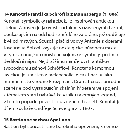
14 Kenotaf Františka Schröffla z Mannsbergu (†1806)
Kenotaf, symbolický náhrobek, je inspirován antickou
stélou. Zároveň je jakýmsi portálem s uzavřenými dveřmi,
poukazujícím na odchod zemřelého za bránu, jež odděluje
živé od mrtvých. Sousoší plačící vdovy Antonie s dcerami
Josefínoua Antonií zvyšuje nostalgické působení místa.
V tympanonu jsou umístěné vojenské symboly, pod nimi
dedikační nápis: Nejdražšímu manželovi Františkovi
svobodnému pánovi Schröfflovi. Kenotaf s kamennou
lavičkou je umístěn v melancholické části parku jako
intimní místo vhodné k rozjímání. Dramatičnost přírodní
scenérie pod vystupujícím skalním hřbetem ve spojení
s tématem smrti nahrává ke vzniku tajemných legend,
v tomto případě pověsti o zazděném hraběti. Kenotaf je
dílem sochaře Ondřeje Schweigla z r. 1807.
15
Bastion se sochou Apollona
Bastion byl součástí raně barokního opevnění, k němuž