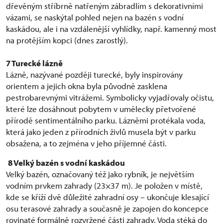
dřevěným stříbrně natřeným zábradlím s dekorativními
vázami, se naskýtal pohled nejen na bazén s vodní
kaskádou, ale i na vzdálenější vyhlídky, např. kamenný most
na protějším kopci (dnes zarostlý).
7 Turecké lázně
Lázně, nazývané později turecké, byly inspirovány
orientem a jejich okna byla původně zasklena
pestrobarevnými vitrážemi. Symbolicky vyjadřovaly očistu,
které lze dosáhnout pobytem v umělecky přetvořené
přírodě sentimentálního parku. Lázněmi protékala voda,
která jako jeden z přírodních živlů musela být v parku
obsažena, a to zejména v jeho příjemné části.
8
Velký bazén s vodní kaskádou
Velký bazén, označovaný též jako rybník, je největším
vodním prvkem zahrady (23×37 m). Je položen v místě,
kde se kříží dvě důležité zahradní osy – ukončuje klesající
osu terasové zahrady a současně je zapojen do koncepce
rovinaté formálně rozvržené části zahrady. Voda stéká do