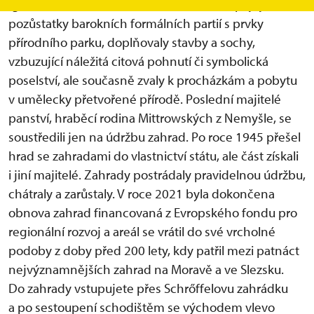
Ignác Schröffel. Sentimentální zahradu, spojující
pozůstatky barokních formálních partií s prvky
přírodního parku, doplňovaly stavby a sochy,
vzbuzující náležitá citová pohnutí či symbolická
poselství, ale současně zvaly k procházkám a pobytu
v umělecky přetvořené přírodě. Poslední majitelé
panství, hraběcí rodina Mittrowských z Nemyšle, se
soustředili jen na údržbu zahrad. Po roce 1945 přešel
hrad se zahradami do vlastnictví státu, ale část získali
i jiní majitelé. Zahrady postrádaly pravidelnou údržbu,
chátraly a zarůstaly. V roce 2021 byla dokončena
obnova zahrad financovaná z Evropského fondu pro
regionální rozvoj a areál se vrátil do své vrcholné
podoby z doby před 200 lety, kdy patřil mezi patnáct
nejvýznamnějších zahrad na Moravě a ve Slezsku.
Do zahrady vstupujete přes Schrőffelovu zahrádku
a po sestoupení schodištěm se východem vlevo