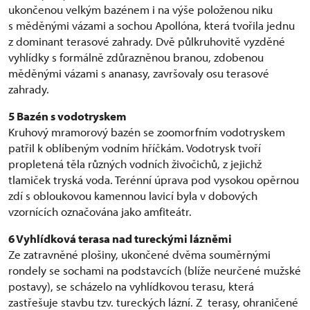
ukončenou velkým bazénem i na výše položenou niku
s měděnými vázami a sochou Apollóna, která tvořila jednu
z dominant terasové zahrady. Dvě půlkruhovitě vyzděné
vyhlídky s formálně zdůrazněnou branou, zdobenou
měděnými vázami s ananasy, završovaly osu terasové
zahrady.
5 Bazén s vodotryskem
Kruhový mramorový bazén se zoomorfním vodotryskem
patřil k oblíbeným vodním hříčkám. Vodotrysk tvoří
propletená těla různých vodních živočichů, z jejichž
tlamiček tryská voda. Terénní úprava pod vysokou opěrnou
zdí s obloukovou kamennou lavicí byla v dobových
vzornících označována jako amfiteátr.
6
Vyhlídková terasa nad tureckými lázněmi
Ze zatravněné plošiny, ukončené dvěma souměrnými
rondely se sochami na podstavcích (blíže neurčené mužské
postavy), se scházelo na vyhlídkovou terasu, která
zastřešuje stavbu tzv. tureckých lázní. Z terasy, ohraničené