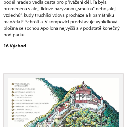
podél hradeb vedla cesta pro přivážení děl. Ta byla
proměněna v alej, lidově nazývanou „smutná“ nebo „alej
vzdechů“, kudy truchlící vdova procházela k památníku
manžela F. Schröffla. V kompozici představuje vyhlídková
plošina se sochou Apollona nejvyšší a v podstatě konečný
bod parku.
16
Východ