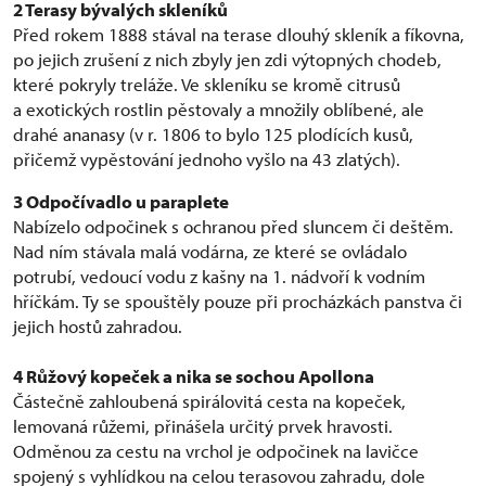
2 Terasy bývalých skleníků
Před rokem 1888 stával na terase dlouhý skleník a fíkovna,
po jejich zrušení z nich zbyly jen zdi výtopných chodeb,
které pokryly treláže. Ve skleníku se kromě citrusů
a exotických rostlin pěstovaly a množily oblíbené, ale
drahé ananasy (v r. 1806 to bylo 125 plodících kusů,
přičemž vypěstování jednoho vyšlo na 43 zlatých).
3
Odpočívadlo u paraplete
Nabízelo odpočinek s ochranou před sluncem či deštěm.
Nad ním stávala malá vodárna, ze které se ovládalo
potrubí, vedoucí vodu z kašny na 1. nádvoří k vodním
hříčkám. Ty se spouštěly pouze při procházkách panstva či
jejich hostů zahradou.
4 Růžový kopeček a nika se sochou Apollona
Částečně zahloubená spirálovitá cesta na kopeček,
lemovaná růžemi, přinášela určitý prvek hravosti.
Odměnou za cestu na vrchol je odpočinek na lavičce
spojený s vyhlídkou na celou terasovou zahradu, dole