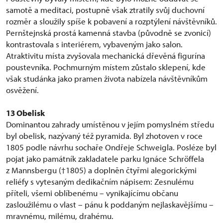
samotě a meditaci, postupně však ztratily svůj duchovní
rozměr a sloužily spíše k pobavení a rozptýlení návštěvníků.
Pernštejnská prostá kamenná stavba (původně se zvonicí)
kontrastovala s interiérem, vybaveným jako salon.
Atraktivitu místa zvyšovala mechanická dřevěná figurína
poustevníka. Pochmurným místem zůstalo sklepení, kde
však studánka jako pramen života nabízela návštěvníkům
osvěžení.
13
Obelisk
Dominantou zahrady umístěnou v jejím pomyslném středu
byl obelisk, nazývaný též pyramida. Byl zhotoven v roce
1805 podle návrhu sochaře Ondřeje Schweigla. Posléze byl
pojat jako památník zakladatele parku Ignáce Schröffela
z Mannsbergu (†1805) a doplněn čtyřmi alegorickými
reliéfy s vytesaným dedikačním nápisem: Zesnulému
příteli, všemi oblíbenému – vynikajícímu občanu
zasloužilému o vlast – pánu k poddaným nejlaskavějšímu –
mravnému, milému, drahému.