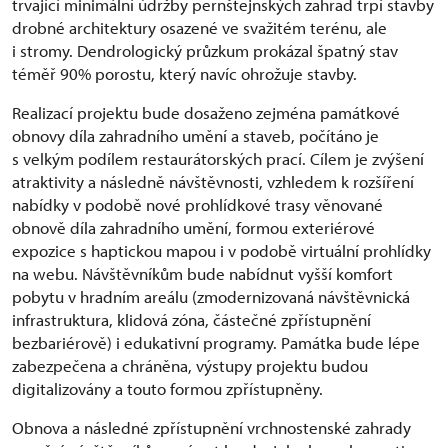
trvající minimální údržby pernštejnských zahrad trpí stavby
drobné architektury osazené ve svažitém terénu, ale
i stromy. Dendrologický průzkum prokázal špatný stav
téměř 90% porostu, který navíc ohrožuje stavby.
Realizací projektu bude dosaženo zejména památkové
obnovy díla zahradního umění a staveb, počítáno je
s velkým podílem restaurátorských prací. Cílem je zvýšení
atraktivity a následně návštěvnosti, vzhledem k rozšíření
nabídky v podobě nové prohlídkové trasy věnované
obnově díla zahradního umění, formou exteriérové
expozice s haptickou mapou i v podobě virtuální prohlídky
na webu. Návštěvníkům bude nabídnut vyšší komfort
pobytu v hradním areálu (zmodernizovaná návštěvnická
infrastruktura, klidová zóna, částečné zpřístupnění
bezbariérově) i edukativní programy. Památka bude lépe
zabezpečena a chráněna, výstupy projektu budou
digitalizovány a touto formou zpřístupněny.
Obnova a následné zpřístupnění vrchnostenské zahrady