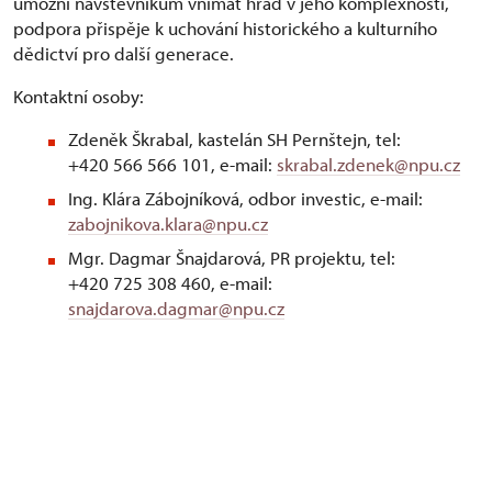
umožní návštěvníkům vnímat hrad v jeho komplexnosti,
podpora přispěje k uchování historického a kulturního
dědictví pro další generace.
Kontaktní osoby:
Zdeněk Škrabal, kastelán SH Pernštejn, tel:
+420 566 566 101, e-mail:
skrabal.zdenek@npu.cz
Ing. Klára Zábojníková, odbor investic, e-mail:
zabojnikova.klara@npu.cz
Mgr. Dagmar Šnajdarová, PR projektu, tel:
+420 725 308 460, e-mail:
snajdarova.dagmar@npu.cz