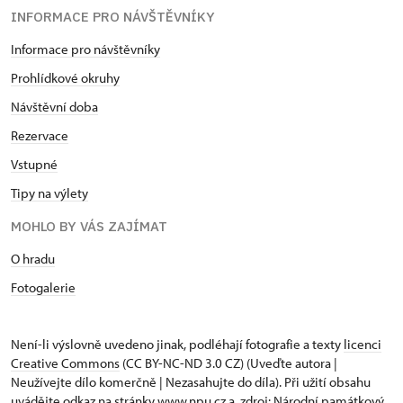
INFORMACE PRO NÁVŠTĚVNÍKY
Informace pro návštěvníky
Prohlídkové okruhy
Návštěvní doba
Rezervace
Vstupné
Tipy na výlety
MOHLO BY VÁS ZAJÍMAT
O hradu
Fotogalerie
Není-li výslovně uvedeno jinak, podléhají fotografie a texty
licenci
Creative Commons
(CC BY-NC-ND 3.0 CZ) (Uveďte autora |
Neužívejte dílo komerčně | Nezasahujte do díla). Při užití obsahu
uvádějte odkaz na stránky www.npu.cz a „zdroj: Národní památkový