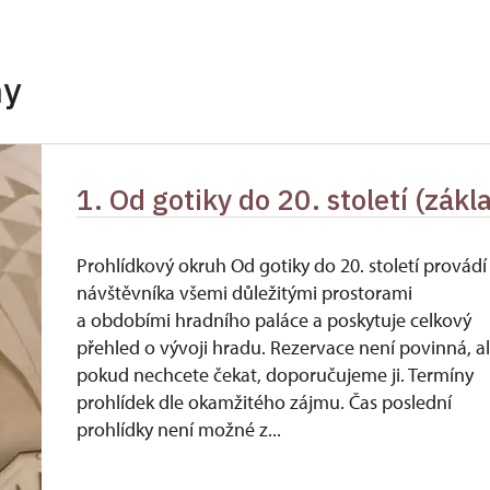
neposkytuje se
neposkytuje se
hy
neposkytuje se
neposkytuje se
1. Od gotiky do 20. století (zákl
íslušníci)
neposkytuje se
neposkytuje se
Prohlídkový okruh Od gotiky do 20. století provádí
návštěvníka všemi důležitými prostorami
ůkazu)
a obdobími hradního paláce a poskytuje celkový
přehled o vývoji hradu. Rezervace není povinná, a
pokud nechcete čekat, doporučujeme ji. Termíny
prohlídek dle okamžitého zájmu. Čas poslední
prohlídky není možné z...