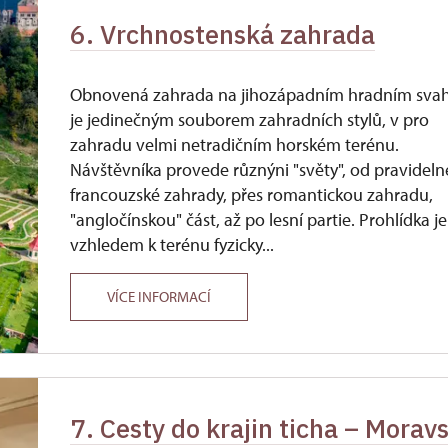
6. Vrchnostenská zahrada
Obnovená zahrada na jihozápadním hradním sva
je jedinečným souborem zahradních stylů, v pro
zahradu velmi netradičním horském terénu.
Návštěvníka provede různýni "světy", od pravideln
francouzské zahrady, přes romantickou zahradu,
"angločínskou" část, až po lesní partie. Prohlídka je
vzhledem k terénu fyzicky...
VÍCE INFORMACÍ
7. Cesty do krajin ticha – Morav