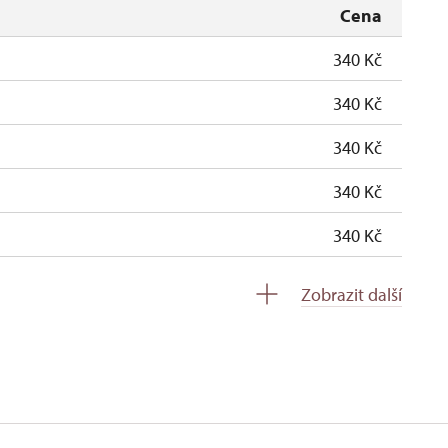
Cena
340 Kč
340 Kč
340 Kč
340 Kč
340 Kč
Zobrazit další
zdarma
soba na 10 dětí)
neposkytuje se
ro celou skupinu min. 15 osob)
neposkytuje se