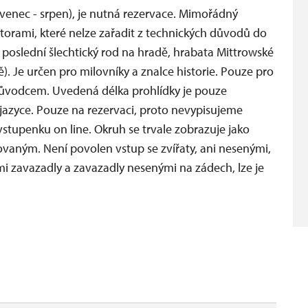
venec - srpen), je nutná rezervace. Mimořádný
orami, které nelze zařadit z technických důvodů do
 poslední šlechtický rod na hradě, hrabata Mittrowské
ě). Je určen pro milovníky a znalce historie. Pouze pro
 průvodcem. Uvedená délka prohlídky je pouze
m jazyce. Pouze na rezervaci, proto nevypisujeme
stupenku on line. Okruh se trvale zobrazuje jako
vovaným. Není povolen vstup se zvířaty, ani nesenými,
mi zavazadly a zavazadly nesenými na zádech, lze je