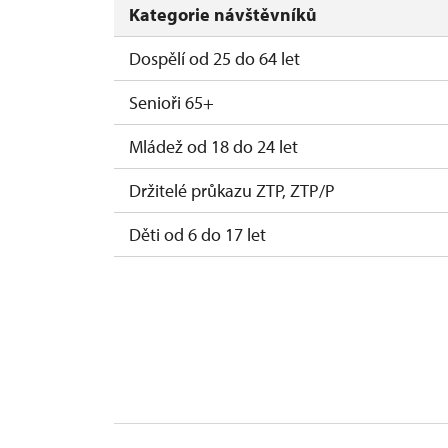
Kategorie návštěvníků
Dospělí od 25 do 64 let
Senioři 65+
Mládež od 18 do 24 let
Držitelé průkazu ZTP, ZTP/P
Děti od 6 do 17 let
Děti do 5 let
Průvodce držitele průkazu ZTP/P
Pedagogický dozor (pro školní skupiny 1 o
Průvodce organizované skupiny (1 osoba p