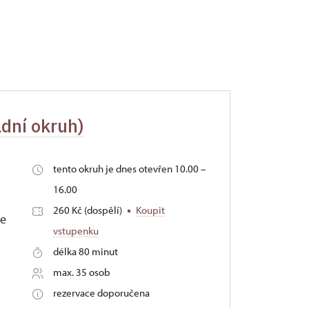
adní okruh)
tento okruh je dnes otevřen 10.00 –
16.00
260 Kč (dospělí)
Koupit
le
vstupenku
délka 80 minut
max. 35 osob
rezervace doporučena