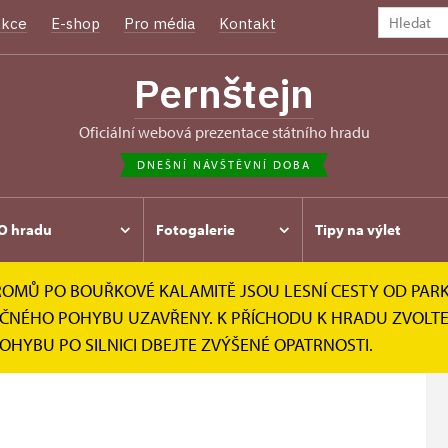
kce
E-shop
Pro média
Kontakt
Pernštejn
oficiální webová prezentace státního hradu
DNEŠNÍ NÁVŠTĚVNÍ DOBA
O hradu
Fotogalerie
Tipy na výlet
Ů PO BOUŘKOVÉ KALAMITĚ JSOU LESNÍ CESTY OD PARKOV
Prohlídkové okruhy
Hrad a Mittrowští
PEČNÉHO POHYBU UZAVŘENY. K PŘÍCHODU K HRADU ZVOLTE
POHYBU PO SILNICI DBEJTE ZVÝŠENÉ OPATRNOSTI.