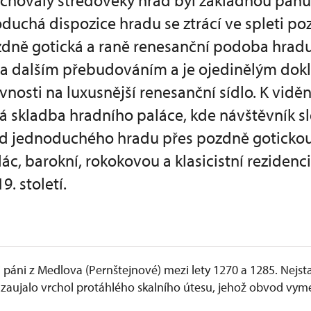
hovalý středověký hrad byl základnou pánů 
uchá dispozice hradu se ztrácí ve spleti po
zdně gotická a raně renesanční podoba hradu
na dalším přebudováním a je ojedinělým do
nosti na luxusnější renesanční sídlo. K viděn
á skladba hradního paláce, kde návštěvník sle
 od jednoduchého hradu přes pozdně goticko
ác, barokní, rokokovou a klasicistní rezidenci
. století.
i páni z Medlova (Pernštejnové) mezi lety 1270 a 1285. Nejsta
 zaujalo vrchol protáhlého skalního útesu, jehož obvod vyme