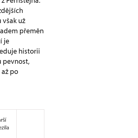
z Pernštejna.
zdějších
 však už
kladem přeměn
í je
duje historii
u pevnost,
 až po
rší
zila