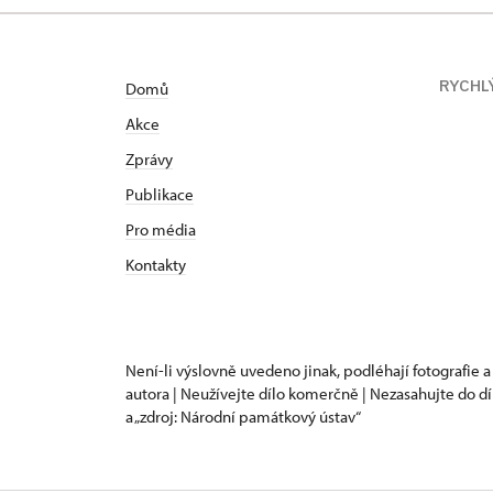
čtvrtá brána
poloviny 15.
strany, čast
RYCHL
Domů
Východně vn
15. století 
Akce
charakteris
Zprávy
15. století 
Publikace
činnost pokr
Pro média
hradního jád
v patře star
Kontakty
a v přízemí 
klenbou. V p
nebylo doko
pozdně goti
Není-li výslovně uvedeno jinak, podléhají fotografie a
autora | Neužívejte dílo komerčně | Nezasahujte do dí
Za posledníc
a „zdroj: Národní památkový ústav“
z Pernštejna
renesanční p
a rudkovými 