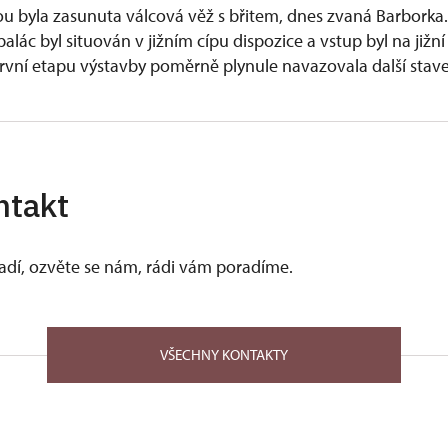
rou byla zasunuta válcová věž s břitem, dnes zvaná Barborka.
palác byl situován v jižním cípu dispozice a vstup byl na jižní
první etapu výstavby poměrně plynule navazovala další stav
ně 14. století byl v severovýchodním koutu jádra vybudován 
m jádra vznikla vnější hradba, vymezující vnitřní (třetí) předhr
a
ntakt
z Pernštejna začala výstavba „pláště“, tedy budov obklopujíc
ší strany. Vnější hradba v severozápadním cípu, kudy vedl je
radu, byla zesílena hranolovou „věží čtyř ročních období” s
vadí, ozvěte se nám, rádi vám poradíme.
a severovýchodní cíp dispozice zajistila „hodinová věž“ s břit
ozápadní předpolí – střední (druhé) předhradí – obklopil ob
to předhradí zajistila třetí brána a mohutný barbakán. Na p
VŠECHNY KONTAKTY
radu pak vzniklo vnější (první) předhradí.
h válek a v době vlády Jiřího z Poděbrad byl Pernštejn oporo
byl postižen velkým požárem, pak (v určité míře i předtím) p
ká stavební činnost Jana (I.) z Pernštejna. Před rokem 1470