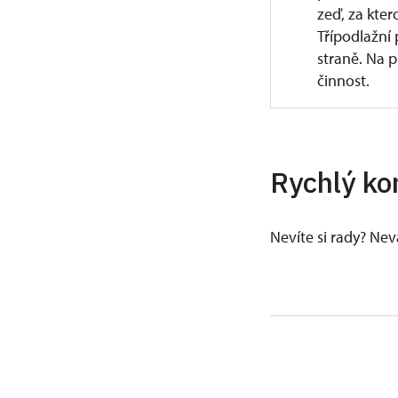
zeď, za kte
Třípodlažní 
straně. Na 
činnost.
V 1. polovi
palác a kole
15. století z
Rychlý ko
Viléma (I.) 
jádra z vněj
vnitřního h
Nevíte si rady? Ne
a zbrojnicí 
i nové sever
Vstup na to
v předpolí h
Za husitskýc
rokem 1460 
pozdně gotic