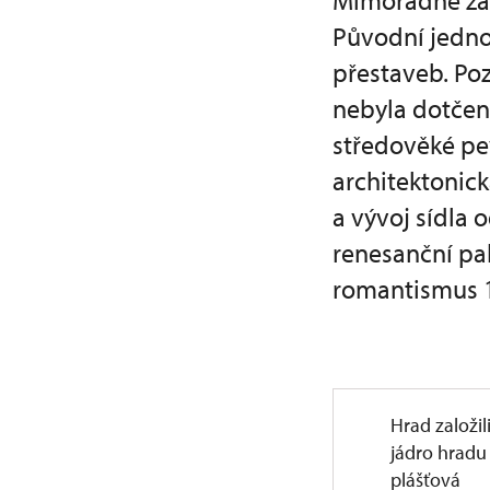
Mimořádně zac
Původní jednod
přestaveb. Po
nebyla dotče
středověké pev
architektonick
a vývoj sídla
renesanční pal
romantismus 19
Hrad založil
jádro hradu
plášťová