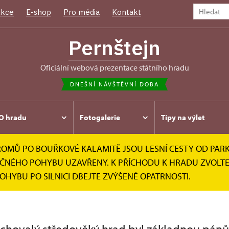
kce
E-shop
Pro média
Kontakt
Pernštejn
oficiální webová prezentace státního hradu
DNEŠNÍ NÁVŠTĚVNÍ DOBA
O hradu
Fotogalerie
Tipy na výlet
Ů PO BOUŘKOVÉ KALAMITĚ JSOU LESNÍ CESTY OD PARKOV
PEČNÉHO POHYBU UZAVŘENY. K PŘÍCHODU K HRADU ZVOLTE
POHYBU PO SILNICI DBEJTE ZVÝŠENÉ OPATRNOSTI.
u